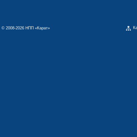
НАУЧНО-ПРОИЗВОДСТВЕННОЕ ПРЕДПРИЯТИЕ
«ЭЛЕКТРОН-КАРАТ»
ООО «ЗАВОД Э
К
© 2008-2026 НПП «Карат»