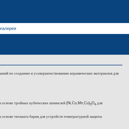
галерея
Контактная информация
Приглашение к сотр
аний по созданию и усовершенствованию керамических материалов для
на основе тройных кубических шпинелей
(Ni,Co,Mn,Cu)
O
для
3
4
а основе титаната бария для устройств температурной защиты