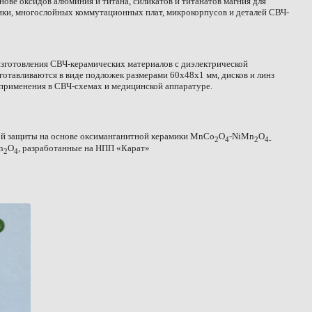
нове оксидов алюминия и титана, силикатов и титанатов магния для
ки, многослойных коммутационных плат, микрокорпусов и деталей СВЧ-
изготовления СВЧ-керамических материалов с диэлектрической
зготавливаются в виде подложек размерами 60х48х1 мм, дисков и линз
применения в СВЧ-схемах и медицинской аппаратуре.
й защиты на основе оксиманганитной керамики MnCo
O
-NiMn
O
2
4
2
4-
n
O
, разработанные на НПП «Карат»
2
4