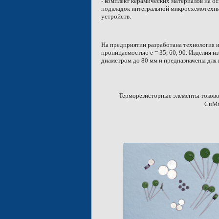
- комплект керамических материалов на ос
подкладок интегральной микросхемотехни
устройств.
На предприятии разработана технология 
проницаемостью e = 35, 60, 90. Изделия и
диаметром до
80 мм
и предназначены для 
Терморезисторные элементы токово
CuM