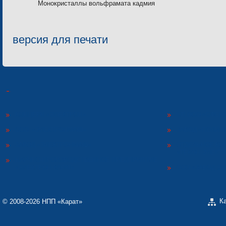
Монокристаллы вольфрамата кадмия
версия для печати
КОНЦЕРН «ЭЛЕКТРОН»
СП ООО «СФЕР
ООО «ЭЛЕКТРОНМАШ»
ЗАВОД «ПОЛИМ
ЗАВОД «ЭЛЕКТРОНМАШ»
ОТДЕЛЬНОЕ КО
«ТЕКОН-ЭЛЕКТ
НАУЧНО-ПРОИЗВОДСТВЕННОЕ ПРЕДПРИЯТИЕ
«ЭЛЕКТРОН-КАРАТ»
ООО «ЗАВОД Э
К
© 2008-2026 НПП «Карат»