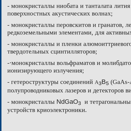
- монокристаллы ниобата и танталата лития
поверхностных акустических волнах;
- монокристаллы перовскитов и гранатов, 
редкоземельными элементами, для активных
- монокристаллы и пленки алюмоиттриевого
твердотельных сцинтилляторов;
-·монокристаллы вольфраматов и молибдато
ионизирующего излучения;
- гетероструктуры соединений
B
(GaAs-A
A
3
5
полупроводниковых лазеров и детекторов в
- монокристаллы
NdGaO
и тетрагональны
3
устройств криоэлектроники.