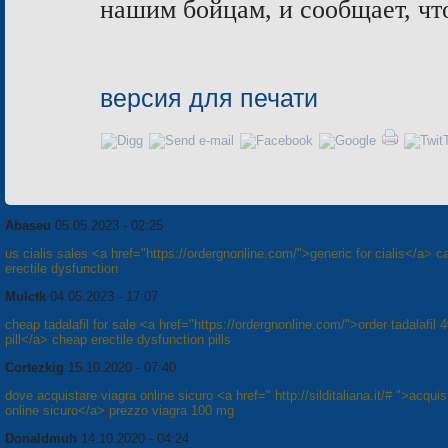
нашим бойцам, и сообщает, чт
версия для печати
Abaseu
05.05.2023 - 02:25
us cialis sales <a href="https://ordergnonline.com/">generic for cialis</a> c
erectile dysfunction
Mulctk
04.05.2023 - 17:07
cheap tadalafil for sale <a href="https://ordergnonline.com/">order tadalafil
pill</a> cheap erectile dysfunction pills
Cortezkig
15.10.2020 - 07:40
dove acquistare viagra online sicuro <a href=" http://silditaliana.it/# ">acquis
online sicuro</a> prezzo viagra 100 mg
Donaldmuh
14.10.2020 - 04:24