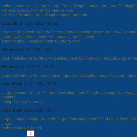
male erection pills <a href=" https://canadianpharmacystorm.com/# ">legit 
online pharmacy</a> online medications
online medication - canadianpharmacystorm.com
Donaldmuh
13.10.2020 - 09:11
ed cures that work <a href=" https://canadianpharmacystorm.com/# ">canad
pharmacy no prescription</a> canadian medications
erection pills - canadianpharmacystorm.com
Felipesor
12.10.2020 - 14:48
best medicine for ed https://canadianpharmacyvikky.com natural drugs for e
Felipesor
11.10.2020 - 16:18
carprofen without vet prescription https://canadianpharmacyvikky.com mens
JosephVah
10.10.2020 - 03:31
viagra generic <a href=" https://viaworldph.com/# ">cheap viagra</a> viagra
counter
cheap online pharmacy
JosephVah
09.10.2020 - 05:47
no prescription viagra <a href=" https://viaworldph.com/# ">buy sildenafil</a
viagra
herbal remedies for ed
Страницы:
1
2
3
4
5
6
7
8
Следующая »